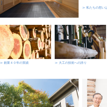
≫ 私たちの想い
≫ 創業４０年の実績
≫ 大工の技術への誇り